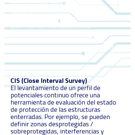
rehabilitación del recubrimiento
ubicando con precisión los defectos y
determinando su severidad para
planificar su mantenimiento.
Adicionalmente se pueden ubicar las
fuentes de interferencia (tuberías y SPC
foráneos, sistemas de transporte, etc).
CIS (Close Interval Survey)
El levantamiento de un perfil de
potenciales continuo ofrece una
herramienta de evaluación del estado
de protección de las estructuras
enterradas. Por ejemplo, se pueden
definir zonas desprotegidas /
sobreprotegidas, interferencias y