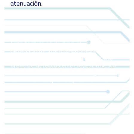
atenuación.
PCM (Pipeline Current Mapper)
Esta técnica es de gran atyda en la
detección de interconexiones eléctricas
en los sistemas de tuberías así como
áreas de defectos en el revestimiento
de estas. También mide la magnitud de
las corrientes que se aplican al SPC.