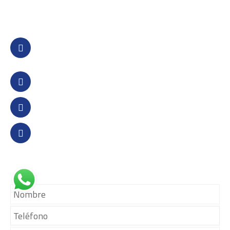
CONTACTO
Calle Santa Margarita 294,
San Martin de Porres,
Lima - Perú
(+51) 1 534 5937
(+51) 970 711 198
informes@gruponewglobal.com
COMUNÍCATE CON NOSOTROS